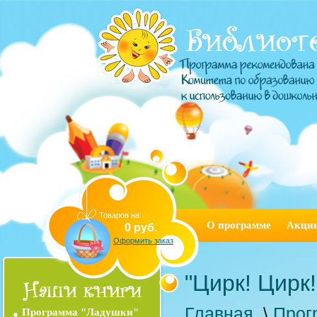
Товаров на:
О программе
Акци
0 руб.
Оформить заказ
"Цирк! Цирк!
Главная
\
Прог
Программа "Ладушки"