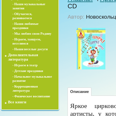
- Наши музыкальные
CD
занятия
- Обучаемся,
Автор:
Новоскольце
развиваемся
- Наши любимые
праздники
- Мы любим свою Родину
- Играем, танцуем,
веселимся
- Наши веселые досуги
Дополнительная
литература
- Играем в театр
- Детские праздники
- Начальное музыкальное
развитие
- Коррекционная
литература
Описание
- Физическое воспитание
Все книги
Яркое цирков
артисты, у кот