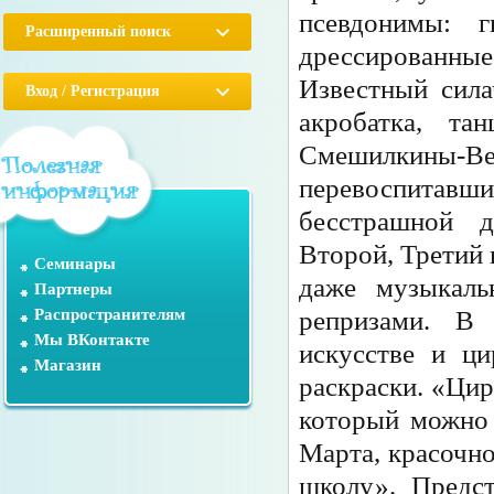
псевдонимы: г
Расширенный поиск
дрессированные
Известный сила
Вход / Регистрация
акробатка, та
Смешилкины
перевоспитав
бесстрашной 
Второй, Третий
Семинары
даже музыкаль
Партнеры
репризами. В
Распространителям
Мы ВКонтакте
искусстве и ци
Магазин
раскраски. «Цир
который можно 
Марта, красочно
школу». Предст