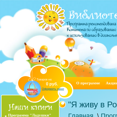
Товаров на:
О программе
Акци
0 руб.
Оформить заказ
"Я живу в Р
Главная
\
Прог
Программа "Ладушки"