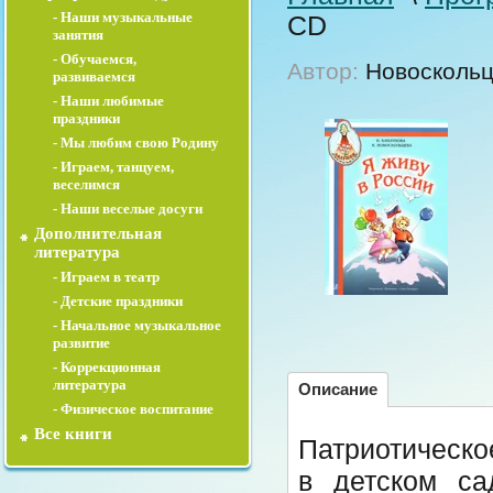
- Наши музыкальные
CD
занятия
- Обучаемся,
Автор:
Новоскольце
развиваемся
- Наши любимые
праздники
- Мы любим свою Родину
- Играем, танцуем,
веселимся
- Наши веселые досуги
Дополнительная
литература
- Играем в театр
- Детские праздники
- Начальное музыкальное
развитие
- Коррекционная
литература
Описание
- Физическое воспитание
Все книги
Патриотическо
в детском са